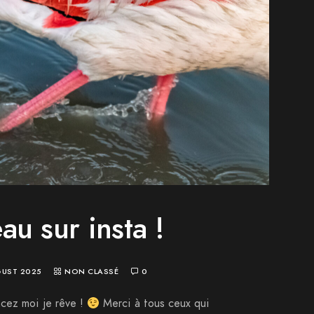
u sur insta !
GUST 2025
NON CLASSÉ
0
ncez moi je rêve !
Merci à tous ceux qui