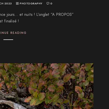
CH 2023
PHOTOGRAPHY
0
vance jours… et nuits ! L’onglet “A PROPOS”
st finalisé !
INUE READING